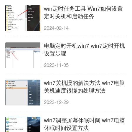
win定时任务工具 Win7如何设置
定时关机和启动任务
2024-02-14
电脑定时开机win7 win7定时开机
设置步骤
2023-11-05
win7关机慢的解决方法 win7电脑
关机速度很慢的处理方法
2023-12-29
win7调整屏幕休眠时间 win7电脑
休眠时间设置方法