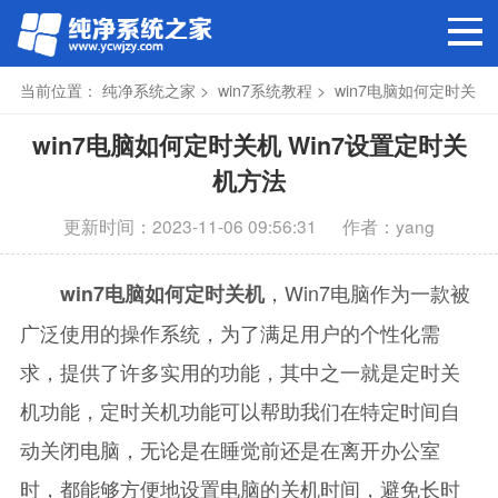
当前位置：
纯净系统之家
>
win7系统教程
> win7电脑如何定时关
机
win7电脑如何定时关机 Win7设置定时关
机方法
更新时间：2023-11-06 09:56:31
作者：yang
，Win7电脑作为一款被
win7电脑如何定时关机
广泛使用的操作系统，为了满足用户的个性化需
求，提供了许多实用的功能，其中之一就是定时关
机功能，定时关机功能可以帮助我们在特定时间自
动关闭电脑，无论是在睡觉前还是在离开办公室
时，都能够方便地设置电脑的关机时间，避免长时