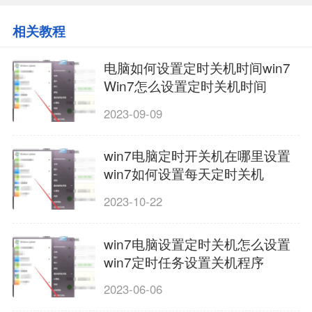
相关教程
电脑如何设置定时关机时间win7
Win7怎么设置定时关机时间
2023-09-09
win7电脑定时开关机在哪里设置
win7如何设置每天定时关机
2023-10-22
win7电脑设置定时关机怎么设置
win7定时任务设置关机程序
2023-06-06