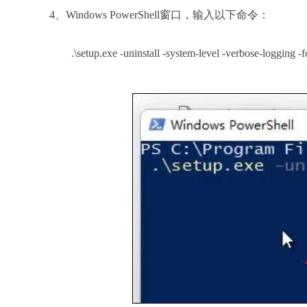
4、Windows PowerShell窗口，输入以下命令：
.\setup.exe -uninstall -system-level -verbose-logging -fo