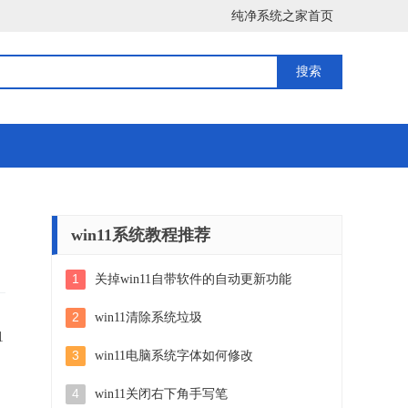
纯净系统之家首页
win11系统教程推荐
1
关掉win11自带软件的自动更新功能
2
win11清除系统垃圾
1
3
win11电脑系统字体如何修改
4
win11关闭右下角手写笔