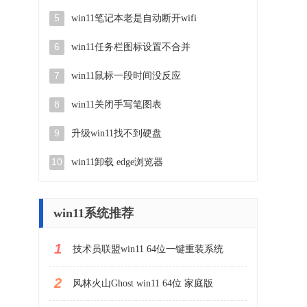
5
win11笔记本老是自动断开wifi
6
win11任务栏图标设置不合并
7
win11鼠标一段时间没反应
8
win11关闭手写笔图表
9
升级win11找不到硬盘
10
win11卸载 edge浏览器
win11系统推荐
1
技术员联盟win11 64位一键重装系统
2
风林火山Ghost win11 64位 家庭版