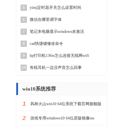
5
yimj定时器开关怎么设置时间
。
6
微信在哪里调字体
7
笔记本电脑显示windows未激活
8
cad快捷键修改命令
9
hp打印机136w怎么连接无线网wifi
10
有线耳机一边没声音怎么回事
win10系统推荐
1
风林火山win10 64位系统下载官网旗舰版
2
游戏专用windows10 64位原版镜像iso