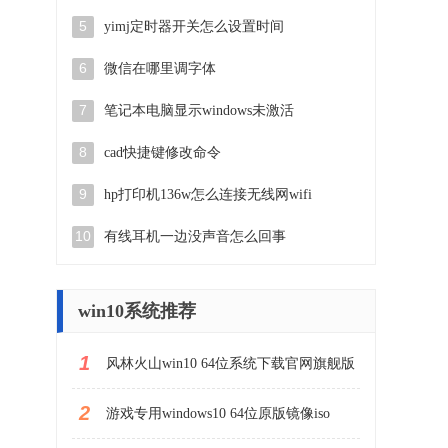
5
yimj定时器开关怎么设置时间
6
微信在哪里调字体
7
笔记本电脑显示windows未激活
8
cad快捷键修改命令
9
hp打印机136w怎么连接无线网wifi
10
有线耳机一边没声音怎么回事
win10系统推荐
1
风林火山win10 64位系统下载官网旗舰版
2
游戏专用windows10 64位原版镜像iso