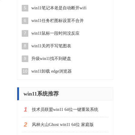
5
win11笔记本老是自动断开wifi
6
win11任务栏图标设置不合并
7
win11鼠标一段时间没反应
8
win11关闭手写笔图表
9
升级win11找不到硬盘
10
win11卸载 edge浏览器
win11系统推荐
1
技术员联盟win11 64位一键重装系统
2
风林火山Ghost win11 64位 家庭版