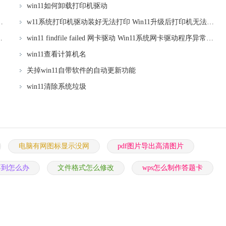
win11如何卸载打印机驱动
统如何在控制面板打开添加删除程序
w11系统打印机驱动装好无法打印 Win11升级后打印机无法正常工作的解决方法
n10系统设备和驱动器空白图标
win11 findfile failed 网卡驱动 Win11系统网卡驱动程序异常解决方法
win11查看计算机名
关掉win11自带软件的自动更新功能
win11清除系统垃圾
电脑有网图标显示没网
pdf图片导出高清图片
不到怎么办
文件格式怎么修改
wps怎么制作答题卡